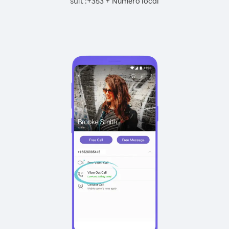
suit :
+
+
353
Numéro local