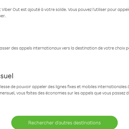
 Viber Out est ajouté à votre solde. Vous pouvez l'utiliser pour app
ber.
passer des appels internationaux vers la destination de votre choix 
suel
se de pouvoir appeler des lignes fixes et mobiles internationales à 
mensuel, vous faites des économies sur les appels que vous passez d
Rechercher d'autres destinations