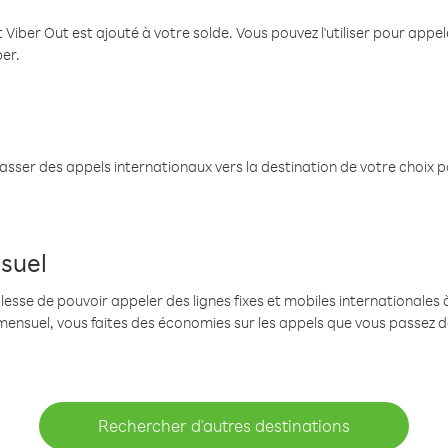
 Viber Out est ajouté à votre solde. Vous pouvez l'utiliser pour app
ber.
passer des appels internationaux vers la destination de votre choix 
suel
se de pouvoir appeler des lignes fixes et mobiles internationales à 
mensuel, vous faites des économies sur les appels que vous passez d
Rechercher d'autres destinations