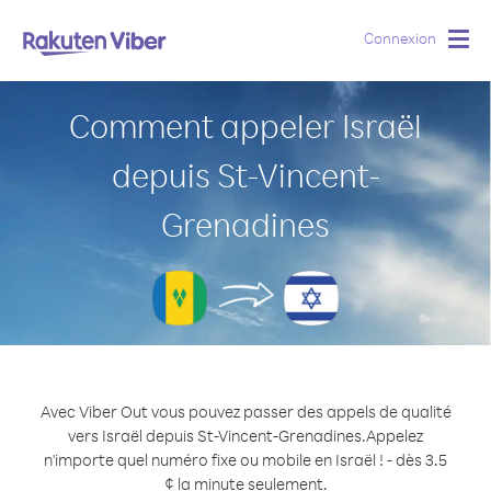
Connexion
Togg
navig
Comment appeler Israël
depuis St-Vincent-
Grenadines
Avec Viber Out vous pouvez passer des appels de qualité
vers Israël depuis St-Vincent-Grenadines.
Appelez
n'importe quel numéro fixe ou mobile en Israël ! - dès 3.5
¢ la minute seulement.