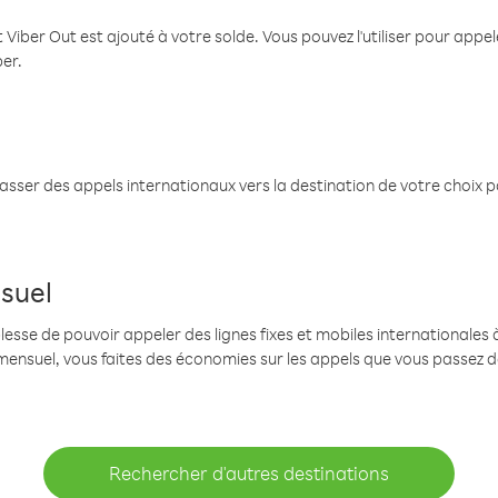
 Viber Out est ajouté à votre solde. Vous pouvez l'utiliser pour app
ber.
passer des appels internationaux vers la destination de votre choix 
suel
se de pouvoir appeler des lignes fixes et mobiles internationales à 
mensuel, vous faites des économies sur les appels que vous passez d
Rechercher d'autres destinations