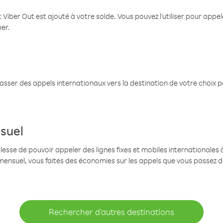
 Viber Out est ajouté à votre solde. Vous pouvez l'utiliser pour app
ber.
passer des appels internationaux vers la destination de votre choix 
suel
se de pouvoir appeler des lignes fixes et mobiles internationales à 
mensuel, vous faites des économies sur les appels que vous passez d
Rechercher d'autres destinations