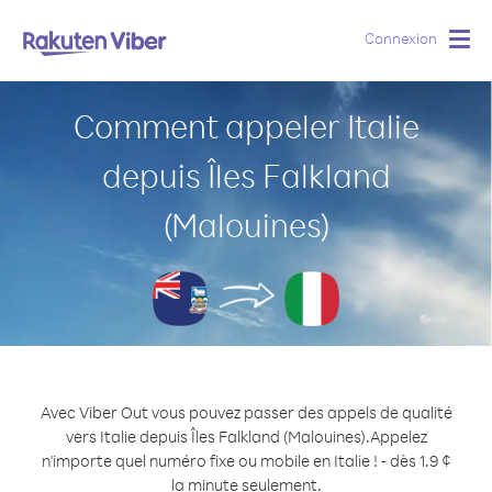
Connexion
Togg
navig
Comment appeler Italie
depuis Îles Falkland
(Malouines)
Avec Viber Out vous pouvez passer des appels de qualité
vers Italie depuis Îles Falkland (Malouines).
Appelez
n'importe quel numéro fixe ou mobile en Italie ! - dès 1.9 ¢
la minute seulement.