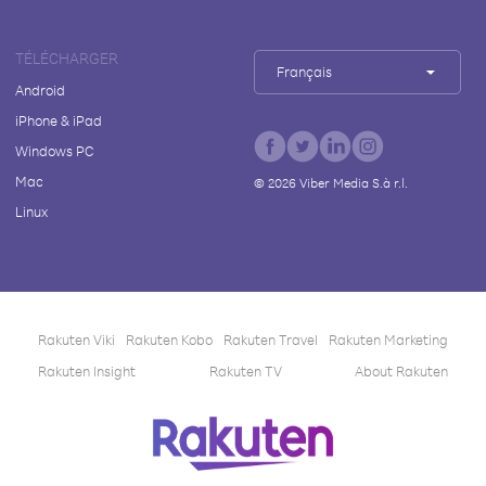
TÉLÉCHARGER
Français
Android
iPhone & iPad
Windows PC
Mac
©
2026
Viber Media S.à r.l.
Linux
Rakuten Viki
Rakuten Kobo
Rakuten Travel
Rakuten Marketing
Rakuten Insight
Rakuten TV
About Rakuten