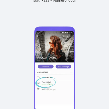
suit :
+
+
225
Numéro local