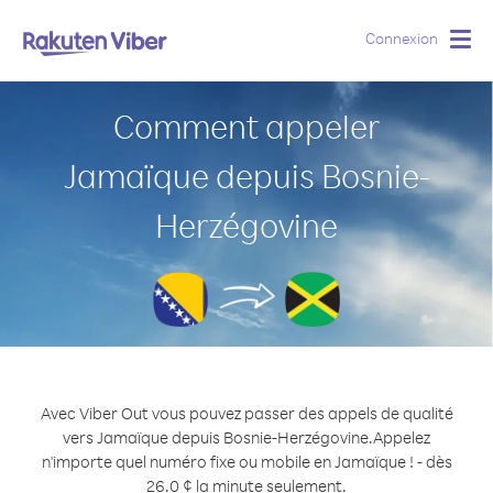
Connexion
Togg
navig
Comment appeler
Jamaïque depuis Bosnie-
Herzégovine
Avec Viber Out vous pouvez passer des appels de qualité
vers Jamaïque depuis Bosnie-Herzégovine.
Appelez
n'importe quel numéro fixe ou mobile en Jamaïque ! - dès
26.0 ¢ la minute seulement.