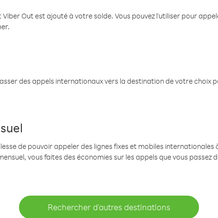
 Viber Out est ajouté à votre solde. Vous pouvez l'utiliser pour app
ber.
passer des appels internationaux vers la destination de votre choix 
suel
se de pouvoir appeler des lignes fixes et mobiles internationales à 
mensuel, vous faites des économies sur les appels que vous passez d
Rechercher d'autres destinations