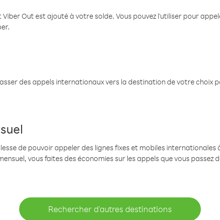
 Viber Out est ajouté à votre solde. Vous pouvez l'utiliser pour app
ber.
passer des appels internationaux vers la destination de votre choix 
suel
se de pouvoir appeler des lignes fixes et mobiles internationales à 
mensuel, vous faites des économies sur les appels que vous passez d
Rechercher d'autres destinations