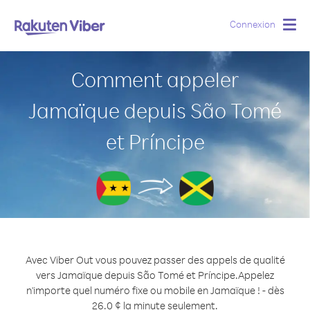
Connexion
Togg
navig
Comment appeler
Jamaïque depuis São Tomé
et Príncipe
Avec Viber Out vous pouvez passer des appels de qualité
vers Jamaïque depuis São Tomé et Príncipe.
Appelez
n'importe quel numéro fixe ou mobile en Jamaïque ! - dès
26.0 ¢ la minute seulement.