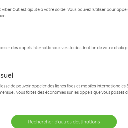
 Viber Out est ajouté à votre solde. Vous pouvez l'utiliser pour app
ber.
passer des appels internationaux vers la destination de votre choix 
suel
se de pouvoir appeler des lignes fixes et mobiles internationales à 
mensuel, vous faites des économies sur les appels que vous passez d
Rechercher d'autres destinations