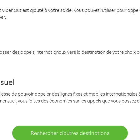
 Viber Out est ajouté à votre solde. Vous pouvez l'utiliser pour app
ber.
passer des appels internationaux vers la destination de votre choix 
suel
se de pouvoir appeler des lignes fixes et mobiles internationales à 
mensuel, vous faites des économies sur les appels que vous passez d
Rechercher d'autres destinations