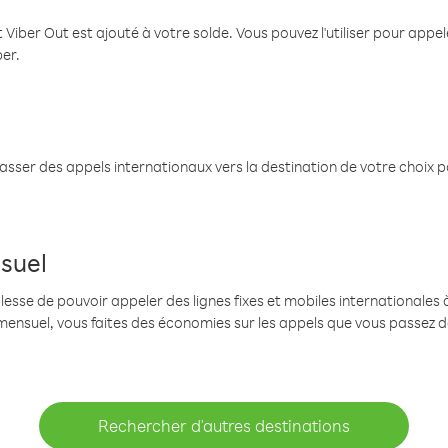
 Viber Out est ajouté à votre solde. Vous pouvez l'utiliser pour app
ber.
passer des appels internationaux vers la destination de votre choix 
suel
se de pouvoir appeler des lignes fixes et mobiles internationales à 
mensuel, vous faites des économies sur les appels que vous passez d
Rechercher d'autres destinations