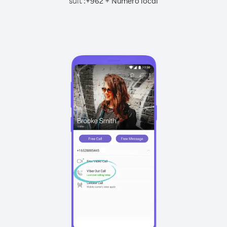
suit :
+
+
962
Numéro local