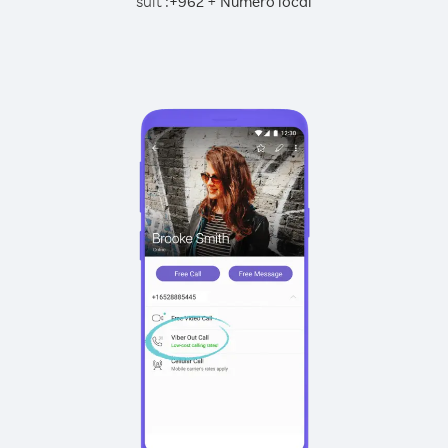
suit :
+
+
962
Numéro local