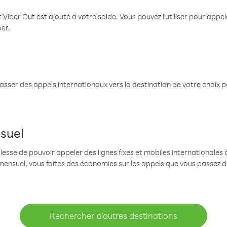
 Viber Out est ajouté à votre solde. Vous pouvez l'utiliser pour app
ber.
passer des appels internationaux vers la destination de votre choix 
suel
se de pouvoir appeler des lignes fixes et mobiles internationales à 
mensuel, vous faites des économies sur les appels que vous passez d
Rechercher d'autres destinations