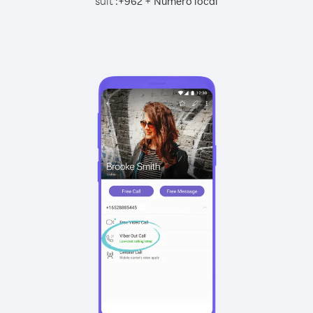
suit :
+
+
962
Numéro local