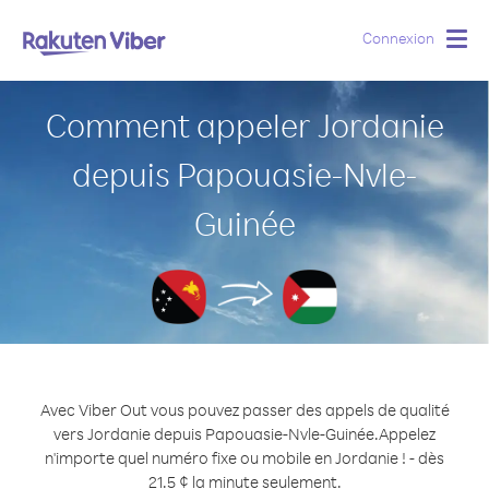
Connexion
Togg
navig
Comment appeler Jordanie
depuis Papouasie-Nvle-
Guinée
Avec Viber Out vous pouvez passer des appels de qualité
vers Jordanie depuis Papouasie-Nvle-Guinée.
Appelez
n'importe quel numéro fixe ou mobile en Jordanie ! - dès
21.5 ¢ la minute seulement.