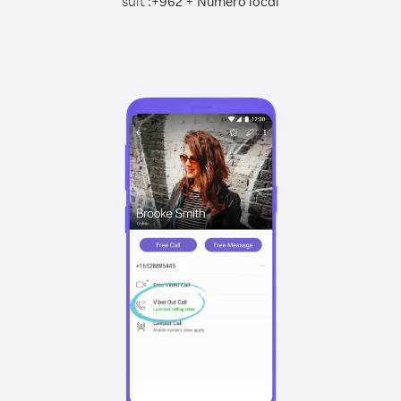
suit :
+
+
962
Numéro local