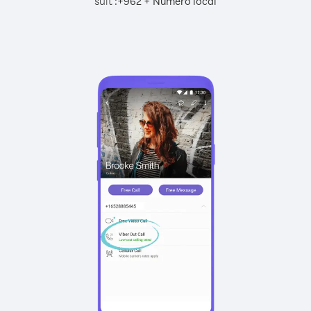
suit :
+
+
962
Numéro local