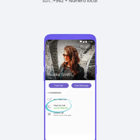
suit :
+
+
962
Numéro local