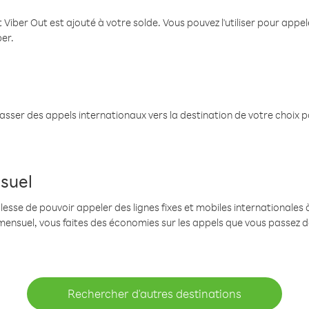
 Viber Out est ajouté à votre solde. Vous pouvez l'utiliser pour app
ber.
passer des appels internationaux vers la destination de votre choix 
suel
se de pouvoir appeler des lignes fixes et mobiles internationales à 
mensuel, vous faites des économies sur les appels que vous passez d
Rechercher d'autres destinations