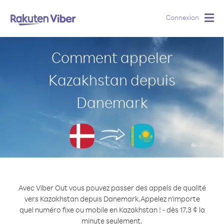
Connexion
Togg
navig
Comment appeler
Kazakhstan depuis
Danemark
Avec Viber Out vous pouvez passer des appels de qualité
vers Kazakhstan depuis Danemark.
Appelez n'importe
quel numéro fixe ou mobile en Kazakhstan ! - dès 17.3 ¢ la
minute seulement.