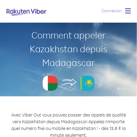
Connexion
Togg
navig
Comment appeler
Kazakhstan depuis
Madagascar
Avec Viber Out vous pouvez passer des appels de qualité
vers Kazakhstan depuis Madagascar.
Appelez n'importe
quel numéro fixe ou mobile en Kazakhstan ! - dès 13.8 ¢ la
minute seulement.