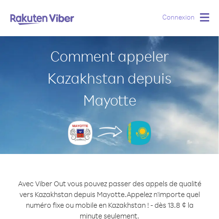
Connexion
Togg
navig
Comment appeler
Kazakhstan depuis
Mayotte
Avec Viber Out vous pouvez passer des appels de qualité
vers Kazakhstan depuis Mayotte.
Appelez n'importe quel
numéro fixe ou mobile en Kazakhstan ! - dès 13.8 ¢ la
minute seulement.