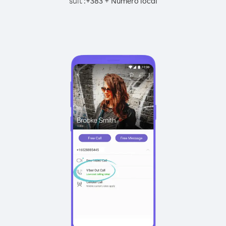
suit :
+
+
383
Numéro local