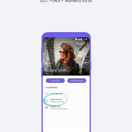
suit :
+
+
965
Numéro local