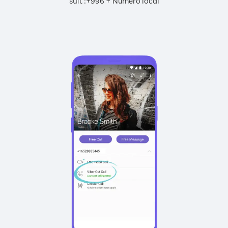
suit :
+
+
996
Numéro local