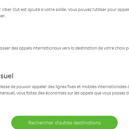
 Viber Out est ajouté à votre solde. Vous pouvez l'utiliser pour app
ber.
passer des appels internationaux vers la destination de votre choix 
suel
se de pouvoir appeler des lignes fixes et mobiles internationales à 
mensuel, vous faites des économies sur les appels que vous passez d
Rechercher d'autres destinations