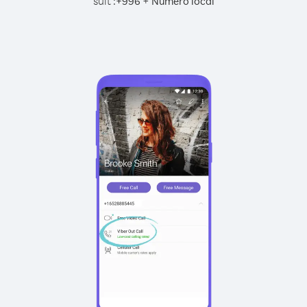
suit :
+
+
996
Numéro local