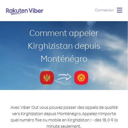
Connexion
Togg
navig
Comment appeler
Kirghizistan depuis
Monténégro
Avec Viber Out vous pouvez passer des appels de qualité
vers Kirghizistan depuis Monténégro.
Appelez n'importe
quel numéro fixe ou mobile en Kirghizistan ! - dès 18.0 ¢ la
minute seulement.