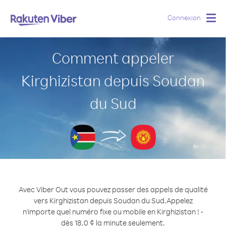
Connexion
Togg
navig
Comment appeler
Kirghizistan depuis Soudan
du Sud
Avec Viber Out vous pouvez passer des appels de qualité
vers Kirghizistan depuis Soudan du Sud.
Appelez
n'importe quel numéro fixe ou mobile en Kirghizistan ! -
dès 18.0 ¢ la minute seulement.