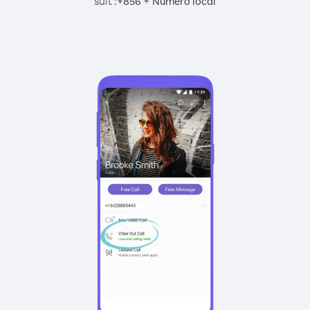
suit :
+
+
856
Numéro local