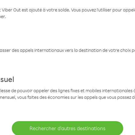
 Viber Out est ajouté à votre solde. Vous pouvez l'utiliser pour app
ber.
passer des appels internationaux vers la destination de votre choix 
suel
se de pouvoir appeler des lignes fixes et mobiles internationales à 
mensuel, vous faites des économies sur les appels que vous passez d
Rechercher d'autres destinations