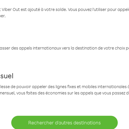
 Viber Out est ajouté à votre solde. Vous pouvez l'utiliser pour app
ber.
passer des appels internationaux vers la destination de votre choix 
suel
se de pouvoir appeler des lignes fixes et mobiles internationales à 
mensuel, vous faites des économies sur les appels que vous passez d
Rechercher d'autres destinations