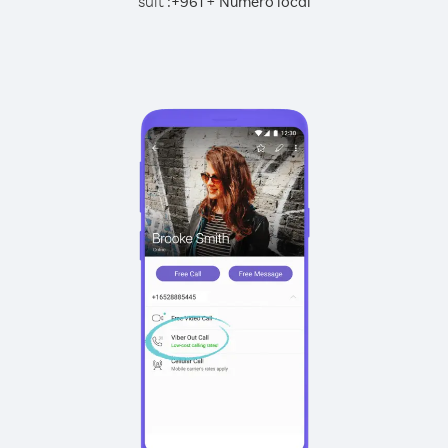
suit :
+
+
961
Numéro local