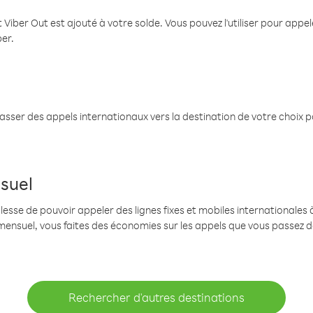
 Viber Out est ajouté à votre solde. Vous pouvez l'utiliser pour app
ber.
passer des appels internationaux vers la destination de votre choix 
suel
se de pouvoir appeler des lignes fixes et mobiles internationales à 
mensuel, vous faites des économies sur les appels que vous passez d
Rechercher d'autres destinations