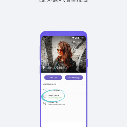
suit :
+
+
266
Numéro local