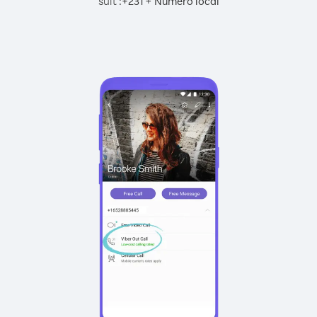
suit :
+
+
231
Numéro local