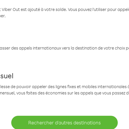
 Viber Out est ajouté à votre solde. Vous pouvez l'utiliser pour app
ber.
passer des appels internationaux vers la destination de votre choix 
suel
se de pouvoir appeler des lignes fixes et mobiles internationales à 
mensuel, vous faites des économies sur les appels que vous passez d
Rechercher d'autres destinations