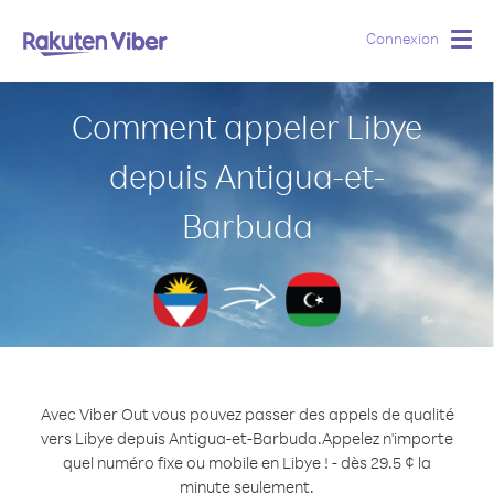
Connexion
Togg
navig
Comment appeler Libye
depuis Antigua-et-
Barbuda
Avec Viber Out vous pouvez passer des appels de qualité
vers Libye depuis Antigua-et-Barbuda.
Appelez n'importe
quel numéro fixe ou mobile en Libye ! - dès 29.5 ¢ la
minute seulement.