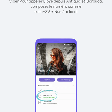
Viber.
Pour appeler Libye depuis Antigua-et-Barbuda,
composez le numéro comme
suit :
+
+
218
Numéro local