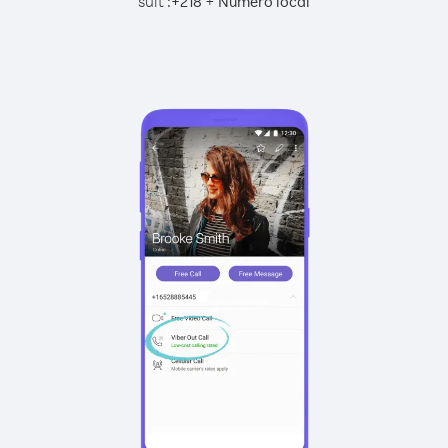
suit :
+
+
218
Numéro local