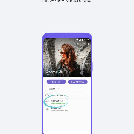
suit :
+
+
218
Numéro local