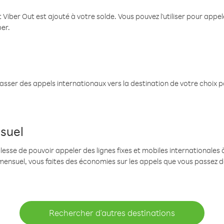
 Viber Out est ajouté à votre solde. Vous pouvez l'utiliser pour app
ber.
passer des appels internationaux vers la destination de votre choix 
suel
se de pouvoir appeler des lignes fixes et mobiles internationales à 
mensuel, vous faites des économies sur les appels que vous passez d
Rechercher d'autres destinations