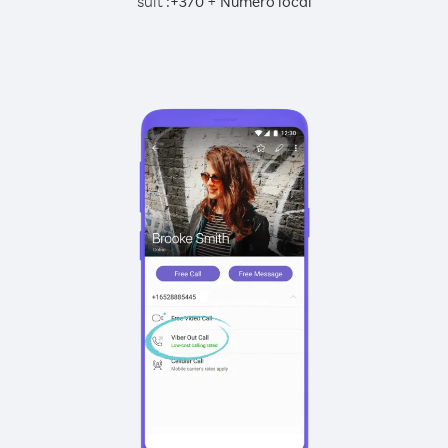
suit :
+
+
370
Numéro local