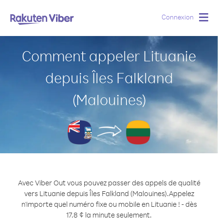
Connexion
Togg
navig
Comment appeler Lituanie
depuis Îles Falkland
(Malouines)
Avec Viber Out vous pouvez passer des appels de qualité
vers Lituanie depuis Îles Falkland (Malouines).
Appelez
n'importe quel numéro fixe ou mobile en Lituanie ! - dès
17.8 ¢ la minute seulement.