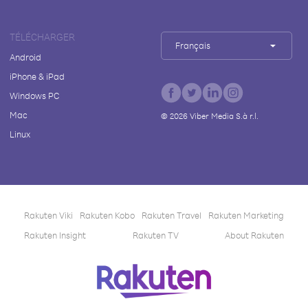
TÉLÉCHARGER
Français
Android
iPhone & iPad
Windows PC
Mac
©
2026
Viber Media S.à r.l.
Linux
Rakuten Viki
Rakuten Kobo
Rakuten Travel
Rakuten Marketing
Rakuten Insight
Rakuten TV
About Rakuten