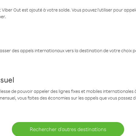
 Viber Out est ajouté à votre solde. Vous pouvez l'utiliser pour app
ber.
passer des appels internationaux vers la destination de votre choix 
suel
se de pouvoir appeler des lignes fixes et mobiles internationales à 
mensuel, vous faites des économies sur les appels que vous passez d
Rechercher d'autres destinations