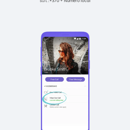
suit :
+
+
370
Numéro local